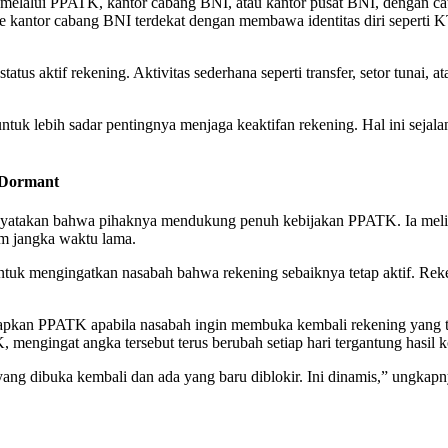
melalui PPATK, kantor cabang BNI, atau kantor pusat BNI, dengan cat
ke kantor cabang BNI terdekat dengan membawa identitas diri seperti
tus aktif rekening. Aktivitas sederhana seperti transfer, setor tunai,
tuk lebih sadar pentingnya menjaga keaktifan rekening. Hal ini seja
 Dormant
yatakan bahwa pihaknya mendukung penuh kebijakan PPATK. Ia meliha
lam jangka waktu lama.
untuk mengingatkan nasabah bahwa rekening sebaiknya tetap aktif. Rek
pkan PPATK apabila nasabah ingin membuka kembali rekening yang te
 mengingat angka tersebut terus berubah setiap hari tergantung hasi
yang dibuka kembali dan ada yang baru diblokir. Ini dinamis,” ungkapn