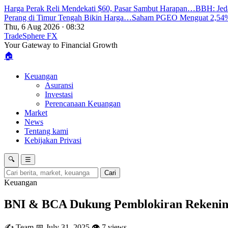
Harga Perak Reli Mendekati $60, Pasar Sambut Harapan…
BBH: Jed
Perang di Timur Tengah Bikin Harga…
Saham PGEO Menguat 2,54%
Thu, 6 Aug 2026 · 08:32
TradeSphere
FX
Your Gateway to Financial Growth
🏠
Keuangan
Asuransi
Investasi
Perencanaan Keuangan
Market
News
Tentang kami
Kebijakan Privasi
🔍
☰
Cari
Keuangan
BNI & BCA Dukung Pemblokiran Rekenin
✍️ Team
📅 July 31, 2025
👁 7 views