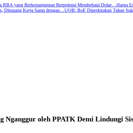
a RBA yang Berkepanjangan Berpotensi Membebani Dolar…
Harga E
, Ditopang Kerja Sama dengan…
UOB: BoE Diperkirakan Tahan Su
g Nganggur oleh PPATK Demi Lindungi Si