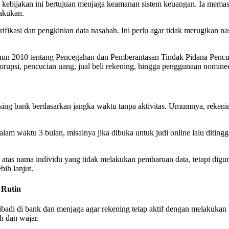
bijakan ini bertujuan menjaga keamanan sistem keuangan. Ia memastik
lakukan.
ikasi dan pengkinian data nasabah. Ini perlu agar tidak merugikan nas
un 2010 tentang Pencegahan dan Pemberantasan Tindak Pidana Pencuc
 korupsi, pencucian uang, jual beli rekening, hingga penggunaan nomin
ng bank berdasarkan jangka waktu tanpa aktivitas. Umumnya, rekening
alam waktu 3 bulan, misalnya jika dibuka untuk judi online lalu diti
tar atas nama individu yang tidak melakukan pembaruan data, tetapi digu
ih lanjut.
 Rutin
adi di bank dan menjaga agar rekening tetap aktif dengan melakukan tr
h dan wajar.