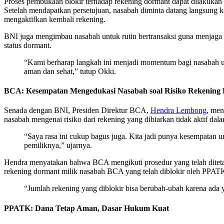
Proses pembukaan blokir terhadap rekening dormant dapat dilakukan 
Setelah mendapatkan persetujuan, nasabah diminta datang langsung 
mengaktifkan kembali rekening.
BNI juga mengimbau nasabah untuk rutin bertransaksi guna menjaga sta
status dormant.
“Kami berharap langkah ini menjadi momentum bagi nasabah un
aman dan sehat,” tutup Okki.
BCA: Kesempatan Mengedukasi Nasabah soal Risiko Rekening
Senada dengan BNI, Presiden Direktur BCA,
Hendra Lembong
, men
nasabah mengenai risiko dari rekening yang dibiarkan tidak aktif da
“Saya rasa ini cukup bagus juga. Kita jadi punya kesempatan 
pemiliknya,” ujarnya.
Hendra menyatakan bahwa BCA mengikuti prosedur yang telah diteta
rekening dormant milik nasabah BCA yang telah diblokir oleh PPATK,
“Jumlah rekening yang diblokir bisa berubah-ubah karena ada 
PPATK: Dana Tetap Aman, Dasar Hukum Kuat