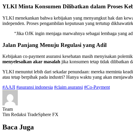
YLKI Minta Konsumen Dilibatkan dalam Proses Ke
YLKI menekankan bahwa kebijakan yang menyangkut hak dan kewajib
independen. Proses pengambilan keputusan yang tertutup dikhawatirk
“Jika OJK ingin menjaga marwahnya sebagai lembaga yang adil d
Jalan Panjang Menuju Regulasi yang Adil
Kebijakan co-payment asuransi kesehatan masih menyisakan polemik b
menyelesaikan akar masalah
jika konsumen tetap tidak dilibatkan 
YLKI menuntut lebih dari sekadar penundaan: mereka meminta keadi
atau tetap berpihak pada industri? Hanya waktu yang akan menjawab
#AAJI
#asuransi indonesia
#claim asuransi
#Co-Payment
Team
Tim Redaksi TradeSphere FX
Baca Juga