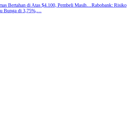
mas Bertahan di Atas $4.100, Pembeli Masih…
Rabobank: Risiko
ku Bunga di 3,75%,…