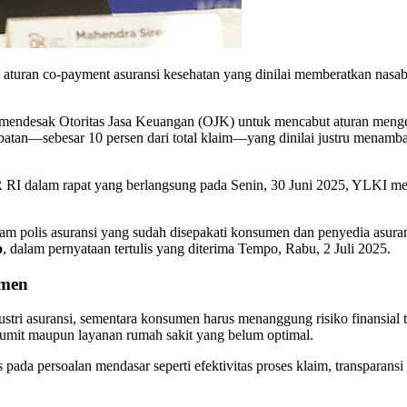
ran co-payment asuransi kesehatan yang dinilai memberatkan nasabah
ndesak Otoritas Jasa Keuangan (OJK) untuk mencabut aturan menge
tan—sebesar 10 persen dari total klaim—yang dinilai justru menamb
R RI dalam rapat yang berlangsung pada Senin, 30 Juni 2025, YLKI m
lam polis asuransi yang sudah disepakati konsumen dan penyedia asur
o
, dalam pernyataan tertulis yang diterima Tempo, Rabu, 2 Juli 2025.
umen
ri asuransi, sementara konsumen harus menanggung risiko finansial 
rumit maupun layanan rumah sakit yang belum optimal.
pada persoalan mendasar seperti efektivitas proses klaim, transparansi