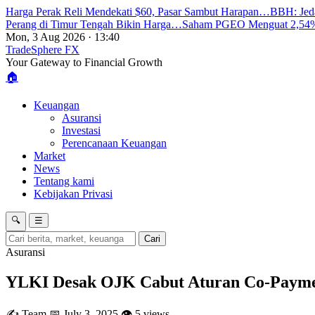
Harga Perak Reli Mendekati $60, Pasar Sambut Harapan…
BBH: Jed
Perang di Timur Tengah Bikin Harga…
Saham PGEO Menguat 2,54%
Mon, 3 Aug 2026 · 13:40
TradeSphere
FX
Your Gateway to Financial Growth
🏠
Keuangan
Asuransi
Investasi
Perencanaan Keuangan
Market
News
Tentang kami
Kebijakan Privasi
🔍
☰
Cari
Asuransi
YLKI Desak OJK Cabut Aturan Co-Payme
✍️ Team
📅 July 3, 2025
👁 5 views