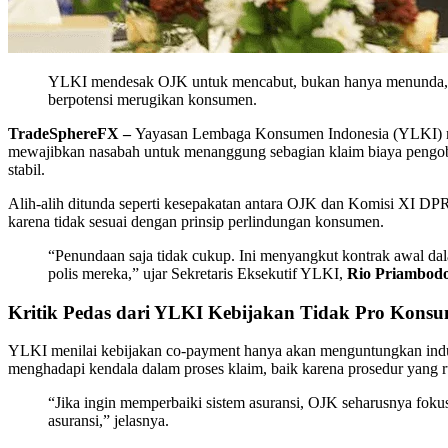
YLKI mendesak OJK untuk mencabut, bukan hanya menunda, atu
berpotensi merugikan konsumen.
TradeSphereFX –
Yayasan Lembaga Konsumen Indonesia (YLKI) me
mewajibkan nasabah untuk menanggung sebagian klaim biaya pengoba
stabil.
Alih-alih ditunda seperti kesepakatan antara OJK dan Komisi XI DP
karena tidak sesuai dengan prinsip perlindungan konsumen.
“Penundaan saja tidak cukup. Ini menyangkut kontrak awal da
polis mereka,” ujar Sekretaris Eksekutif YLKI,
Rio Priambod
Kritik Pedas dari YLKI Kebijakan Tidak Pro Kons
YLKI menilai kebijakan co-payment hanya akan menguntungkan indust
menghadapi kendala dalam proses klaim, baik karena prosedur yang 
“Jika ingin memperbaiki sistem asuransi, OJK seharusnya fokus 
asuransi,” jelasnya.