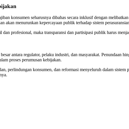
bijakan
an konsumen seharusnya dibahas secara inklusif dengan melibatkan 
an akan menurunkan kepercayaan publik terhadap sistem perasuransian
an profesional, maka transparansi dan partisipasi publik harus menjadi
esar antara regulator, pelaku industri, dan masyarakat. Penundaan h
dalam proses perumusan kebijakan.
lan, perlindungan konsumen, dan reformasi menyeluruh dalam sistem 
nya.