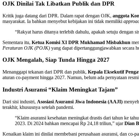
OJK Dinilai Tak Libatkan Publik dan DPR
Kritik juga datang dari DPR. Dalam rapat dengan OJK,
anggota Ko
masyarakat. Ia bahkan menyebut kebijakan ini tidak memiliki
approac
“Rakyat harus ditanya terlebih dahulu, apakah setuju dengan s
Sementara itu,
Ketua Komisi XI DPR Mukhamad Misbakhun
memi
Peraturan OJK (POJK)
yang dapat dipertanggungjawabkan secara h
OJK Mengalah, Siap Tunda Hingga 2027
Menanggapi tekanan dari DPR dan publik,
Kepala Eksekutif Penga
aturan co-payment hingga 2027. Namun, belum ada pernyataan resmi 
Industri Asuransi “Klaim Meningkat Tajam”
Dari sisi industri,
Asosiasi Asuransi Jiwa Indonesia (AAJI)
menyebu
terakhir, khususnya setelah pandemi.
“Klaim asuransi kesehatan meningkat drastis dari tahun ke tahun
2023. Di 2024 bahkan mencapai Rp 24,18 triliun,” ujar
Dian B
Kenaikan klaim ini dinilai membebani perusahaan asuransi, dan co-p