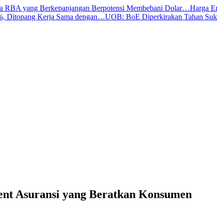
a RBA yang Berkepanjangan Berpotensi Membebani Dolar…
Harga E
, Ditopang Kerja Sama dengan…
UOB: BoE Diperkirakan Tahan Su
nt Asuransi yang Beratkan Konsumen