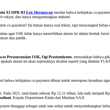
misi XI DPR RI
Eric Hermawan
menilai bahwa kebijakan co-payment 
h rakyat
, dan hanya menguntungkan industri.
istem co-payment? Ini bukan hanya soal teknis, tapi menyangkut beban 
nta agar OJK tidak hanya menerbitkan aturan ini dalam bentuk
Surat
ukum dan publik.
was Perasuransian OJK, Ogi Prastomiyono
, menyatakan bahwa pih
apakah aturan ini akan sepenuhnya dicabut seperti yang diminta YLKI
t bahwa kebijakan co-payment dibuat untuk merespons kenaikan signif
. Pada 2021, total klaim sebesar Rp 12,11 triliun, lalu naik menjadi Rp
udiani
, Kepala Departemen Klaim dan Manfaat AAJI.
ayment dianggap sebagai salah satu solusi untuk menyeimbangkan beban