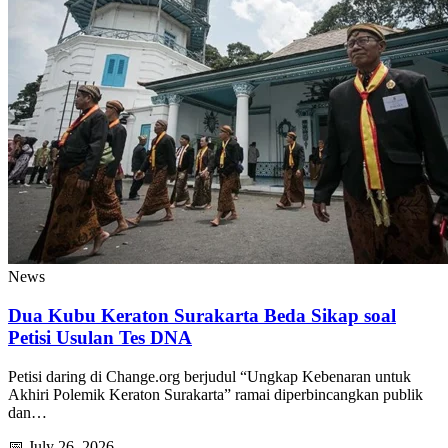
News
Dua Kubu Keraton Surakarta Beda Sikap soal
Petisi Usulan Tes DNA
Petisi daring di Change.org berjudul “Ungkap Kebenaran untuk
Akhiri Polemik Keraton Surakarta” ramai diperbincangkan publik
dan…
📅 July 26, 2026