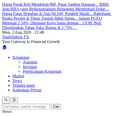
Harga Perak Reli Mendekati $60, Pasar Sambut Harapan…
BBH:
Jeda RBA yang Berkepanjangan Berpotensi Membebani Dolar…
Harga Emas Bertahan di Atas $4.100, Pembeli Masih…
Rabobank:
Risiko Perang di Timur Tengah Bikin Harga…
Saham PGEO
Menguat 2,54%, Ditopang Kerja Sama dengan…
UOB: BoE
Diperkirakan Tahan Suku Bunga di 3,75%,…
Mon, 3 Aug 2026 · 21:48
TradeSphere
FX
Your Gateway to Financial Growth
🏠
Keuangan
Asuransi
Investasi
Perencanaan Keuangan
Market
News
Tentang kami
Kebijakan Privasi
🔍
☰
Cari
News