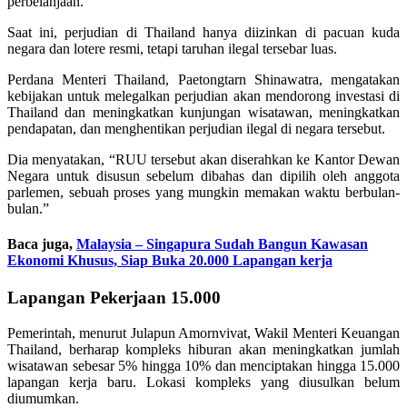
perbelanjaan.”
Saat ini, perjudian di Thailand hanya diizinkan di pacuan kuda
negara dan lotere resmi, tetapi taruhan ilegal tersebar luas.
Perdana Menteri Thailand, Paetongtarn Shinawatra, mengatakan
kebijakan untuk melegalkan perjudian akan mendorong investasi di
Thailand dan meningkatkan kunjungan wisatawan, meningkatkan
pendapatan, dan menghentikan perjudian ilegal di negara tersebut.
Dia menyatakan, “RUU tersebut akan diserahkan ke Kantor Dewan
Negara untuk disusun sebelum dibahas dan dipilih oleh anggota
parlemen, sebuah proses yang mungkin memakan waktu berbulan-
bulan.”
Baca juga,
Malaysia – Singapura Sudah Bangun Kawasan
Ekonomi Khusus, Siap Buka 20.000 Lapangan kerja
Lapangan Pekerjaan 15.000
Pemerintah, menurut Julapun Amornvivat, Wakil Menteri Keuangan
Thailand, berharap kompleks hiburan akan meningkatkan jumlah
wisatawan sebesar 5% hingga 10% dan menciptakan hingga 15.000
lapangan kerja baru. Lokasi kompleks yang diusulkan belum
diumumkan.