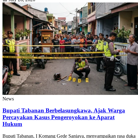
News
Bupati Tabanan Berbelasungkawa, Ajak Warga
Percayakan Kasus Pengeroyokan ke Aparat
Hukum
Bupati Tabanan, I Komang Gede Sanjaya, menyampaikan rasa duka