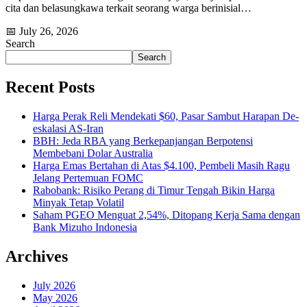
cita dan belasungkawa terkait seorang warga berinisial…
📅 July 26, 2026
Search
Search
Recent Posts
Harga Perak Reli Mendekati $60, Pasar Sambut Harapan De-
eskalasi AS-Iran
BBH: Jeda RBA yang Berkepanjangan Berpotensi
Membebani Dolar Australia
Harga Emas Bertahan di Atas $4.100, Pembeli Masih Ragu
Jelang Pertemuan FOMC
Rabobank: Risiko Perang di Timur Tengah Bikin Harga
Minyak Tetap Volatil
Saham PGEO Menguat 2,54%, Ditopang Kerja Sama dengan
Bank Mizuho Indonesia
Archives
July 2026
May 2026