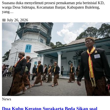
Suasana duka menyelimuti prosesi pemakaman pria berinisial KD,
warga Desa Sidetapa, Kecamatan Banjar, Kabupaten Buleleng,
yang…
📅 July 26, 2026
News
Dua Kubu Keraton Surakarta Beda Sikap soal