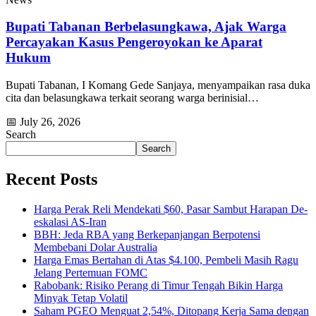
Bupati Tabanan Berbelasungkawa, Ajak Warga
Percayakan Kasus Pengeroyokan ke Aparat
Hukum
Bupati Tabanan, I Komang Gede Sanjaya, menyampaikan rasa duka
cita dan belasungkawa terkait seorang warga berinisial…
📅 July 26, 2026
Search
Search
Recent Posts
Harga Perak Reli Mendekati $60, Pasar Sambut Harapan De-
eskalasi AS-Iran
BBH: Jeda RBA yang Berkepanjangan Berpotensi
Membebani Dolar Australia
Harga Emas Bertahan di Atas $4.100, Pembeli Masih Ragu
Jelang Pertemuan FOMC
Rabobank: Risiko Perang di Timur Tengah Bikin Harga
Minyak Tetap Volatil
Saham PGEO Menguat 2,54%, Ditopang Kerja Sama dengan