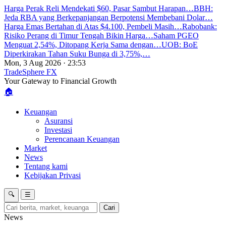
Harga Perak Reli Mendekati $60, Pasar Sambut Harapan…
BBH:
Jeda RBA yang Berkepanjangan Berpotensi Membebani Dolar…
Harga Emas Bertahan di Atas $4.100, Pembeli Masih…
Rabobank:
Risiko Perang di Timur Tengah Bikin Harga…
Saham PGEO
Menguat 2,54%, Ditopang Kerja Sama dengan…
UOB: BoE
Diperkirakan Tahan Suku Bunga di 3,75%,…
Mon, 3 Aug 2026 · 23:53
TradeSphere
FX
Your Gateway to Financial Growth
🏠
Keuangan
Asuransi
Investasi
Perencanaan Keuangan
Market
News
Tentang kami
Kebijakan Privasi
🔍
☰
Cari
News